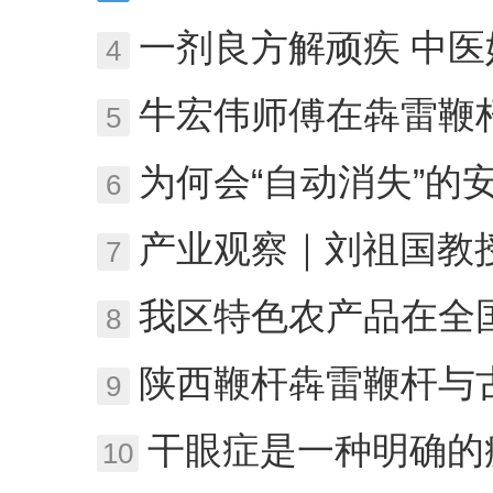
一剂良方解顽疾 中
4
牛宏伟师傅在犇雷鞭
5
为何会“自动消失”的安珍适
6
产业观察｜刘祖国教授：中国
7
我区特色农产品在全国粮油
8
陕西鞭杆犇雷鞭杆与
9
干眼症是一种明确的疾病！
10