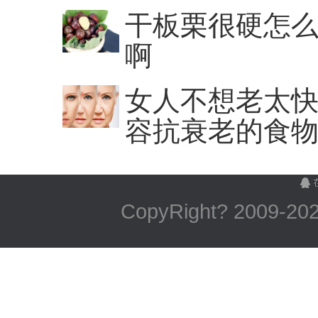
干板栗很硬怎么
啊
女人不想老太快
容抗衰老的食
CopyRight? 2009-
2