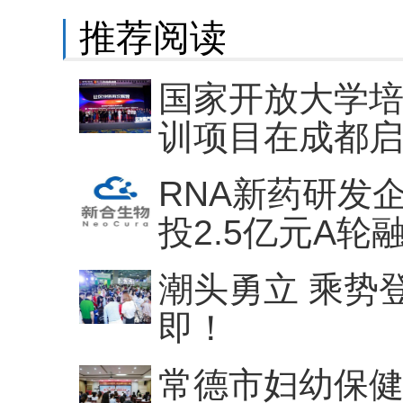
推荐阅读
国家开放大学
训项目在成都
RNA新药研发
投2.5亿元A轮
潮头勇立 乘势
即！
常德市妇幼保