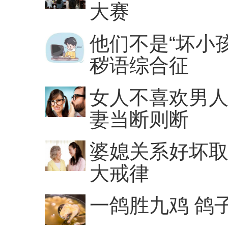
大赛
他们不是“坏小
秽语综合征
女人不喜欢男人
妻当断则断
婆媳关系好坏取
大戒律
一鸽胜九鸡 鸽