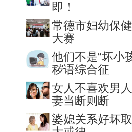
即！
常德市妇幼保
大赛
他们不是“坏小
秽语综合征
女人不喜欢男人
妻当断则断
婆媳关系好坏取
大戒律