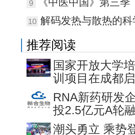
《中医中国》第三季
9
解码发热与散热的科学：为
10
推荐阅读
国家开放大学
训项目在成都
RNA新药研发
投2.5亿元A轮
潮头勇立 乘势