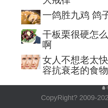
一鸽胜九鸡 鸽
干板栗很硬怎么
啊
女人不想老太快
容抗衰老的食
CopyRight? 2009-
2