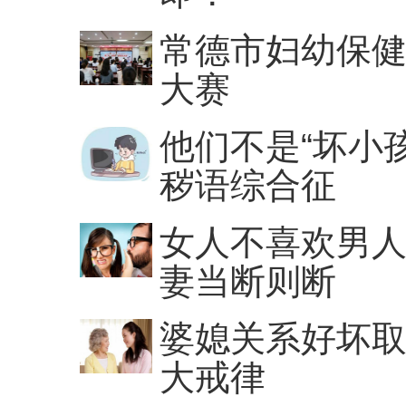
常德市妇幼保
大赛
他们不是“坏小
秽语综合征
女人不喜欢男人
妻当断则断
婆媳关系好坏取
大戒律