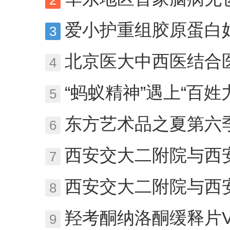
2
爱小护重组胶原蛋白妇科凝胶：阴道萎
3
北京医大中西医结合医院精神科杨小红
4
“蚂蚁精神”遇上“百姓力量”
5
东方艺术品之夏第六季 携
6
西安交大二附院与西安凤城医院
7
西安交大二附院与西安凤城医院
8
羟考酮纳洛酮缓释片VS 羟
9