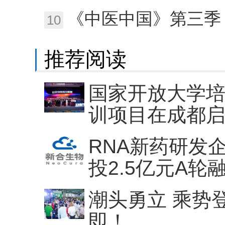
《中医中国》第三季
10
推荐阅读
国家开放大学
训项目在成都
RNA新药研发
投2.5亿元A轮
潮头勇立 乘势
即！