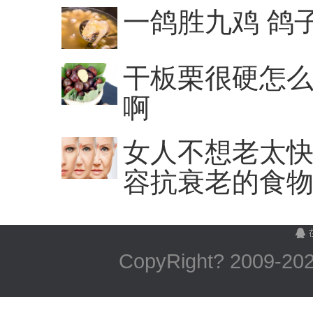
一鸽胜九鸡 鸽
干板栗很硬怎么
啊
女人不想老太快
容抗衰老的食
CopyRight? 2009-
2