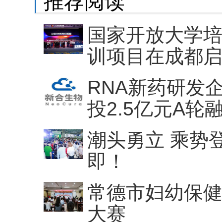
推荐阅读
国家开放大学
训项目在成都
RNA新药研发
投2.5亿元A轮
潮头勇立 乘势
即！
常德市妇幼保
大赛