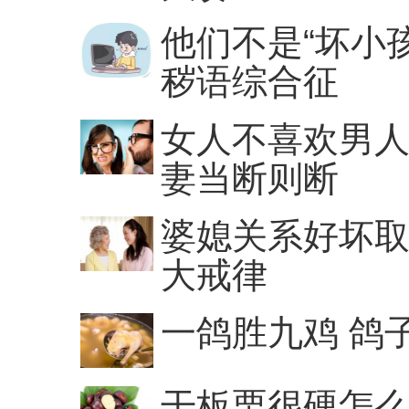
他们不是“坏小
秽语综合征
女人不喜欢男人
妻当断则断
婆媳关系好坏取
大戒律
一鸽胜九鸡 鸽
干板栗很硬怎么