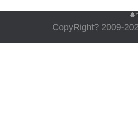
CopyRight? 2009-
2