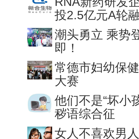
RNA新药研发
投2.5亿元A轮
潮头勇立 乘势
即！
常德市妇幼保
大赛
他们不是“坏小
秽语综合征
女人不喜欢男人