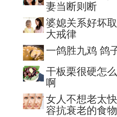
妻当断则断
婆媳关系好坏取
大戒律
一鸽胜九鸡 鸽
干板栗很硬怎么
啊
女人不想老太快
容抗衰老的食