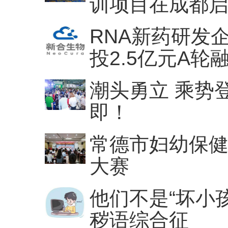
训项目在成都
RNA新药研发
投2.5亿元A轮
潮头勇立 乘势
即！
常德市妇幼保
大赛
他们不是“坏小
秽语综合征