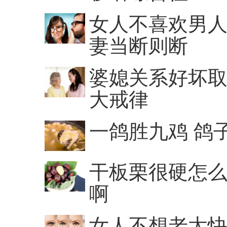
女人不喜欢男人
妻当断则断
婆媳关系好坏取
大戒律
一鸽胜九鸡 鸽
干板栗很硬怎么
啊
女人不想老太快